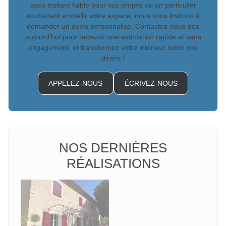
sous-traitant fiable pour vos projets ou un particulier
souhaitant embellir votre espace, nous vous invitons à
demander un devis personnalisé. Contactez-nous dès
aujourd’hui pour recevoir une estimation rapide et sans
engagement, et transformez votre intérieur selon vos
désirs !
APPELEZ-NOUS
ÉCRIVEZ-NOUS
NOS DERNIÈRES
RÉALISATIONS