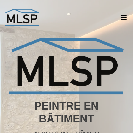
Skip
to
content
To
na
PEINTRE EN
BÂTIMENT